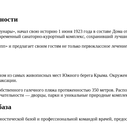
жности
нары», начал свою историю 1 июня 1923 года в составе Дома о
современный санаторно-курортный комплекс, сохранивший лучш
пп» и предлагает своим гостям не только первоклассное лечени
одном из самых живописных мест Южного берега Крыма. Окруже
лаксации.
обственного галечного пляжа протяженностью 350 метров. Расп
ечательности — дворцы, парки и уникальные природные комплек
база
ностической базой и профессиональной командой врачей, пред